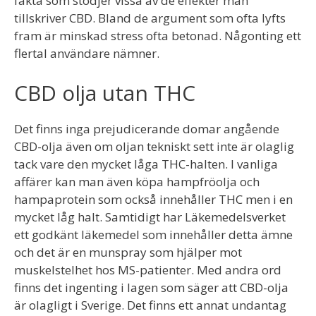
fakta som stödjer vissa av de effekter man
tillskriver CBD. Bland de argument som ofta lyfts
fram är minskad stress ofta betonad. Någonting ett
flertal användare nämner.
CBD olja utan THC
Det finns inga prejudicerande domar angående
CBD-olja även om oljan tekniskt sett inte är olaglig
tack vare den mycket låga THC-halten. I vanliga
affärer kan man även köpa hampfröolja och
hampaprotein som också innehåller THC men i en
mycket låg halt. Samtidigt har Läkemedelsverket
ett godkänt läkemedel som innehåller detta ämne
och det är en munspray som hjälper mot
muskelstelhet hos MS-patienter. Med andra ord
finns det ingenting i lagen som säger att CBD-olja
är olagligt i Sverige. Det finns ett annat undantag