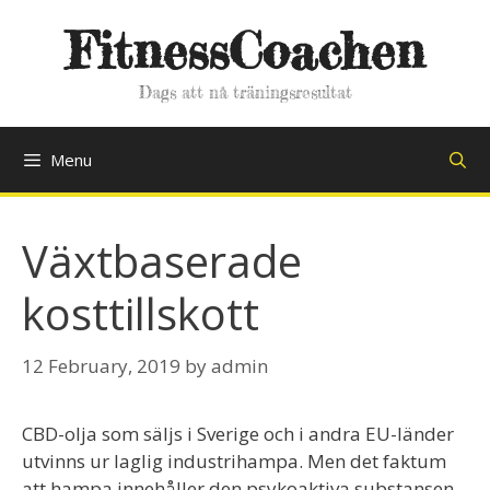
Skip
FitnessCoachen
to
content
Dags att nå träningsresultat
Menu
Växtbaserade
kosttillskott
12 February, 2019
by
admin
CBD-olja som säljs i Sverige och i andra EU-länder
utvinns ur laglig industrihampa. Men det faktum
att hampa innehåller den psykoaktiva substansen